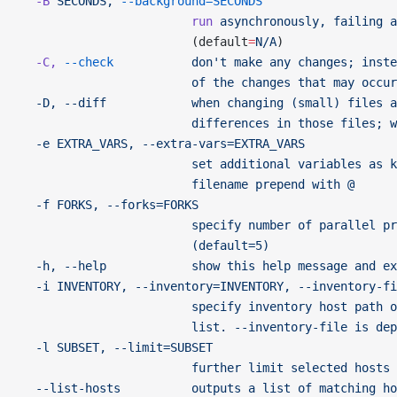
  -B
 SECONDS,
 --background=SECONDS
                        run
 asynchronously,
 failing
 a
                        (default
=
N/A
)
  -C,
 --check
           don't make any changes; inste
                        of the changes that may occur
  -D, --diff            when changing (small) files a
                        differences in those files; 
  -e EXTRA_VARS, --extra-vars=EXTRA_VARS
                        set additional variables as k
                        filename prepend with @
  -f FORKS, --forks=FORKS
                        specify number of parallel pr
                        (default=5)
  -h, --help            show this help message and ex
  -i INVENTORY, --inventory=INVENTORY, --inventory-fi
                        specify inventory host path o
                        list. --inventory-file is dep
  -l SUBSET, --limit=SUBSET
                        further limit selected hosts 
  --list-hosts          outputs a list of matching ho