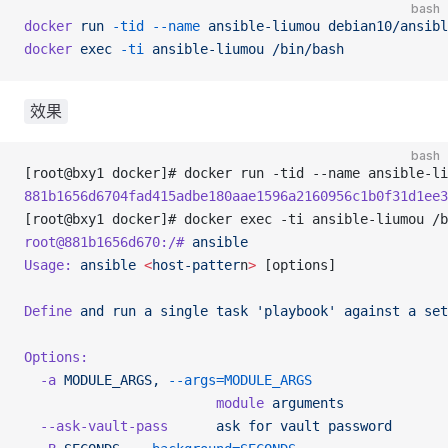
bash
docker
 run
 -tid
 --name
 ansible-liumou
 debian10/ansibl
docker
 exec
 -ti
 ansible-liumou
 /bin/bash
效果
bash
[root@bxy1 docker]# docker run -tid --name ansible-li
881b1656d6704fad415adbe180aae1596a2160956c1b0f31d1ee3
[root@bxy1 docker]# docker exec -ti ansible-liumou /b
root@881b1656d670:/#
 ansible
Usage:
 ansible
 <
host-patter
n
>
 [options]
Define
 and
 run
 a
 single
 task
 'playbook'
 against
 a
 set
Options:
  -a
 MODULE_ARGS,
 --args=MODULE_ARGS
                        module
 arguments
  --ask-vault-pass
      ask
 for
 vault
 password