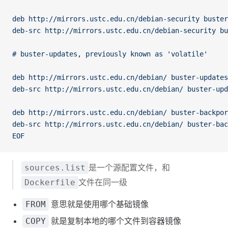
deb http://mirrors.ustc.edu.cn/debian-security buster
deb-src http://mirrors.ustc.edu.cn/debian-security bu
# buster-updates, previously known as 'volatile'
deb http://mirrors.ustc.edu.cn/debian/ buster-updates
deb-src http://mirrors.ustc.edu.cn/debian/ buster-upd
deb http://mirrors.ustc.edu.cn/debian/ buster-backpor
deb-src http://mirrors.ustc.edu.cn/debian/ buster-bac
EOF
是一个源配置文件，和
sources.list
文件在同一级
Dockerfile
意思就是使用哪个基础镜像
FROM
就是复制本地的哪个文件到容器镜像
COPY