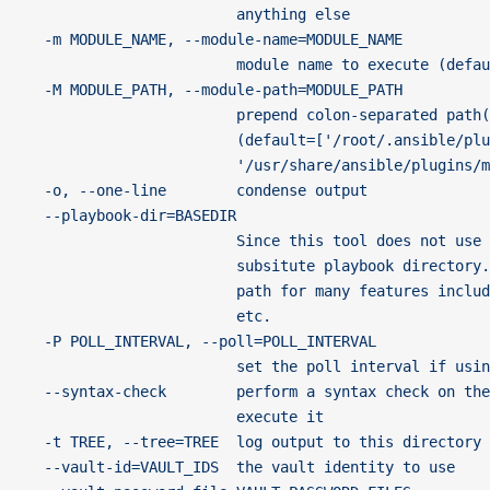
                        anything else
  -m MODULE_NAME, --module-name=MODULE_NAME
                        module name to execute (defau
  -M MODULE_PATH, --module-path=MODULE_PATH
                        prepend colon-separated path(
                        (default=['/root/.ansible/plu
                        '/usr/share/ansible/plugins/m
  -o, --one-line        condense output
  --playbook-dir=BASEDIR
                        Since this tool does not use 
                        subsitute playbook directory.
                        path for many features includ
                        etc.
  -P POLL_INTERVAL, --poll=POLL_INTERVAL
                        set the poll interval if usin
  --syntax-check        perform a syntax check on the
                        execute it
  -t TREE, --tree=TREE  log output to this directory
  --vault-id=VAULT_IDS  the vault identity to use