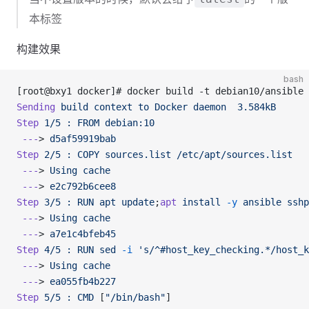
本标签
构建效果
bash
[root@bxy1 docker]# docker build -t debian10/ansible 
Sending
 build
 context
 to
 Docker
 daemon
  3.584kB
Step
 1/5
 :
 FROM
 debian:10
 ---
> 
d5af59919bab
Step
 2/5
 :
 COPY
 sources.list
 /etc/apt/sources.list
 ---
> 
Using
 cache
 ---
> 
e2c792b6cee8
Step
 3/5
 :
 RUN
 apt
 update
;
apt
 install
 -y
 ansible
 sshp
 ---
> 
Using
 cache
 ---
> 
a7e1c4bfeb45
Step
 4/5
 :
 RUN
 sed
 -i
 's/^#host_key_checking.*/host_k
 ---
> 
Using
 cache
 ---
> 
ea055fb4b227
Step
 5/5
 :
 CMD
 [
"/bin/bash"
]