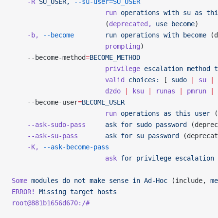
    -R
 SU_USER,
 --su-user=SU_USER
                        run
 operations
 with
 su
 as
 thi
                        (
deprecated,
 use
 become
)
    -b,
 --become
        run
 operations
 with
 become
 (d
                        prompting
)
    --become-method
=
BECOME_METHOD
                        privilege
 escalation
 method
 t
                        valid
 choices:
 [ 
sudo
 |
 su
 |
 
                        dzdo
 |
 ksu
 |
 runas
 |
 pmrun
 |
 
    --become-user
=
BECOME_USER
                        run
 operations
 as
 this
 user
 (
    --ask-sudo-pass
     ask
 for
 sudo
 password
 (deprec
    --ask-su-pass
       ask
 for
 su
 password
 (deprecat
    -K,
 --ask-become-pass
                        ask
 for
 privilege
 escalation
 
Some
 modules
 do
 not
 make
 sense
 in
 Ad-Hoc
 (include, 
me
ERROR!
 Missing
 target
 hosts
root@881b1656d670:/#