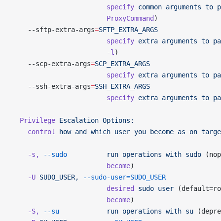
                        specify
 common
 arguments
 to
 p
                        ProxyCommand
)
    --sftp-extra-args
=
SFTP_EXTRA_ARGS
                        specify
 extra
 arguments
 to
 pa
                        -l
)
    --scp-extra-args
=
SCP_EXTRA_ARGS
                        specify
 extra
 arguments
 to
 pa
    --ssh-extra-args
=
SSH_EXTRA_ARGS
                        specify
 extra
 arguments
 to
 pa
  Privilege
 Escalation
 Options:
    control
 how
 and
 which
 user
 you
 become
 as
 on
 targe
    -s,
 --sudo
          run
 operations
 with
 sudo
 (nop
                        become
)
    -U
 SUDO_USER,
 --sudo-user=SUDO_USER
                        desired
 sudo
 user
 (default=ro
                        become
)
    -S,
 --su
            run
 operations
 with
 su
 (depre