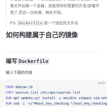
像文件创建一个容器，就能得到你需要的开发/部署环
境了,而且一次构建，随处可用。
PS:
是一个固定的文件名
Dockerfile
如何构建属于自己的镜像
编写
Dockerfile
输入下面的内容
bash
FROM
 debian:10
COPY
 sources.list
 /etc/apt/sources.list
RUN
 apt
 update
;
apt
 install
 -y
 ansible
 sshpass
 vim
 net
RUN
 sed
 -i
 's/^#host_key_checking.*/host_key_checking