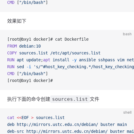
CMD
 [
"/bin/bash"
]
效果如下
bash
[root@bxy1 docker]# cat Dockerfile 
FROM
 debian:10
COPY
 sources.list
 /etc/apt/sources.list
RUN
 apt
 update
;
apt
 install
 -y
 ansible
 sshpass
 vim
 net
RUN
 sed
 -i
 's/^#host_key_checking.*/host_key_checking
CMD
 [
"/bin/bash"
]
[root@bxy1 docker]#
执行下面的命令创建
文件
sources.list
shell
cat
 <<
EOF
 >
 sources.list
deb http://mirrors.ustc.edu.cn/debian/ buster main
deb-src http://mirrors.ustc.edu.cn/debian/ buster mai