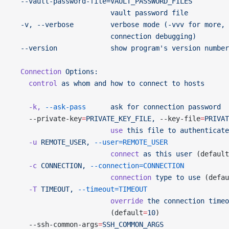
  --vault-password-file=VAULT_PASSWORD_FILES
                        vault password file
  -v, --verbose         verbose mode (-vvv for more, 
                        connection debugging)
  --version             show program's
 version
 number
  Connection
 Options:
    control
 as
 whom
 and
 how
 to
 connect
 to
 hosts
    -k,
 --ask-pass
      ask
 for
 connection
 password
    --private-key
=
PRIVATE_KEY_FILE,
 --key-file
=
PRIVAT
                        use
 this
 file
 to
 authenticate
    -u
 REMOTE_USER,
 --user=REMOTE_USER
                        connect
 as
 this
 user
 (default
    -c
 CONNECTION,
 --connection=CONNECTION
                        connection
 type
 to
 use
 (defau
    -T
 TIMEOUT,
 --timeout=TIMEOUT
                        override
 the
 connection
 timeo
                        (default
=
10
)
    --ssh-common-args
=
SSH_COMMON_ARGS