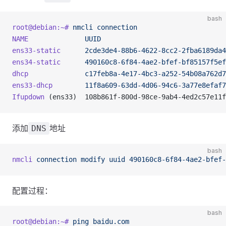
bash
root@debian:~#
 nmcli
 connection
NAME
              UUID
                               
ens33-static
      2cde3de4-88b6-4622-8cc2-2fba6189da4
ens34-static
      490160c8-6f84-4ae2-bfef-bf85157f5ef
dhcp
              c17feb8a-4e17-4bc3-a252-54b08a762d7
ens33-dhcp
        11f8a609-63dd-4d06-94c6-3a77e8efaf7
Ifupdown
 (ens33)  108b861f-800d-98ce-9ab4-4ed2c57e11f
添加
地址
DNS
bash
nmcli
 connection
 modify
 uuid
 490160c8-6f84-4ae2-bfef-
配置过程：
bash
root@debian:~#
 ping
 baidu.com