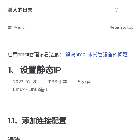
Skip to content
某人的日志
Menu
Return to top
启用nmcli管理请看这篇：
解决nmcli未托管设备的问题
1、设置静态IP
2022-02-28
1166 个字
5 分钟
Linux
Linux基础
1.1、添加连接配置