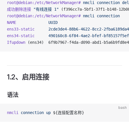
root@debian:/etc/NetworkManager#
 nmcli
 connection
 del
成功删除连接
 "有线连接 1"
 (f396cc7a-5bf1-37f1-b148-12b
root@debian:/etc/NetworkManager#
 nmcli
 connection
NAME
              UUID
                               
ens33-static
      2cde3de4-88b6-4622-8cc2-2fba6189da4
ens34-static
      490160c8-6f84-4ae2-bfef-bf85157f5ef
Ifupdown
 (ens34)  6f9b7967-f4da-d090-abd1-b5a6b9fd8e4
1.2、启用连接
语法
bash
nmcli
 connection
 up
 ${连接配置名称}