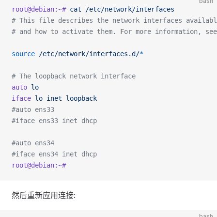
bash
root@debian:~#
 cat
 /etc/network/interfaces
# This file describes the network interfaces availabl
# and how to activate them. For more information, see
source
 /etc/network/interfaces.d/
*
# The loopback network interface
auto
 lo
iface
 lo
 inet
 loopback
#auto ens33
#iface ens33 inet dhcp 
#auto ens34
#iface ens34 inet dhcp
root@debian:~#
然后重新应用连接:
bash