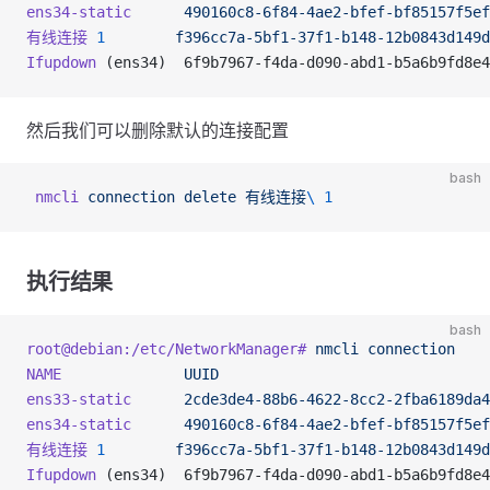
ens34-static
      490160c8-6f84-4ae2-bfef-bf85157f5ef
有线连接
 1
        f396cc7a-5bf1-37f1-b148-12b0843d149d
Ifupdown
 (ens34)  6f9b7967-f4da-d090-abd1-b5a6b9fd8e4
然后我们可以删除默认的连接配置
bash
 nmcli
 connection
 delete
 有线连接
\ 
1
执行结果
bash
root@debian:/etc/NetworkManager#
 nmcli
 connection
NAME
              UUID
                               
ens33-static
      2cde3de4-88b6-4622-8cc2-2fba6189da4
ens34-static
      490160c8-6f84-4ae2-bfef-bf85157f5ef
有线连接
 1
        f396cc7a-5bf1-37f1-b148-12b0843d149d
Ifupdown
 (ens34)  6f9b7967-f4da-d090-abd1-b5a6b9fd8e4