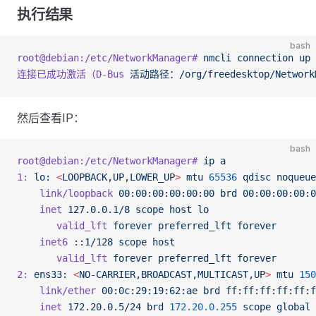
执行结果
bash
root@debian:/etc/NetworkManager#
 nmcli
 connection
 up
 
连接已成功激活（D-Bus
 活动路径：/org/freedesktop/NetworkM
然后查看IP：
bash
root@debian:/etc/NetworkManager#
 ip
 a
1:
 lo:
 <
LOOPBACK,UP,LOWER_U
P
>
 mtu
 65536
 qdisc
 noqueue
    link/loopback
 00:00:00:00:00:00
 brd
 00:00:00:00:0
    inet
 127.0.0.1/8
 scope
 host
 lo
       valid_lft
 forever
 preferred_lft
 forever
    inet6
 ::1/128
 scope
 host
       valid_lft
 forever
 preferred_lft
 forever
2:
 ens33:
 <
NO-CARRIER,BROADCAST,MULTICAST,U
P
>
 mtu
 150
    link/ether
 00:0c:29:19:62:ae
 brd
 ff:ff:ff:ff:ff:f
    inet
 172.20.0.5/24
 brd
 172.20.0.255
 scope
 global
 