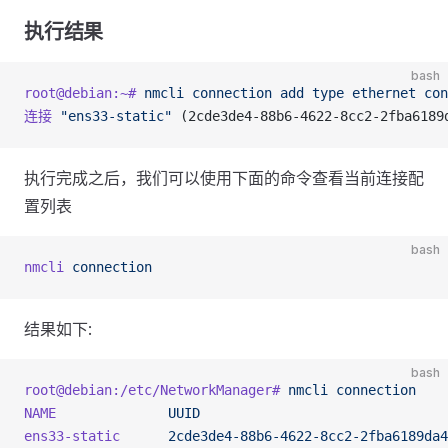
执行结果
bash
root@debian:~#
 nmcli
 connection
 add
 type
 ethernet
 con
连接
 "ens33-static"
 (2cde3de4-88b6-4622-8cc2-2fba6
执行完成之后，我们可以使用下面的命令查看当前连接配
置列表
bash
nmcli
 connection
结果如下:
bash
root@debian:/etc/NetworkManager#
 nmcli
 connection
NAME
              UUID
                               
ens33-static
      2cde3de4-88b6-4622-8cc2-2fba6189da4