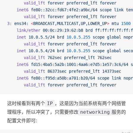
       valid_lft
 forever
 preferred_lft
 forever
    inet6
 fe80::32cc:fd67:4fe2:a9bc/64
 scope
 link
 ten
       valid_lft
 forever
 preferred_lft
 forever
3:
 ens34:
 <
BROADCAST,MULTICAST,UP,LOWER_U
P
>
 mtu
 1500
 
    link/ether
 00:0c:29:19:62:b8
 brd
 ff:ff:ff:ff:ff:f
    inet
 10.0.5.5/24
 brd
 10.0.5.255
 scope
 global
 nopr
       valid_lft
 forever
 preferred_lft
 forever
    inet
 10.0.5.4/24
 brd
 10.0.5.255
 scope
 global
 seco
       valid_lft
 762sec
 preferred_lft
 762sec
    inet6
 fd15:4ba5:5a2b:1001:4aa6:e7d5:1e57:3c6/64
 s
       valid_lft
 86373sec
 preferred_lft
 14373sec
    inet6
 fe80::f95d:a50b:a701:b20/64
 scope
 link
 nopr
       valid_lft
 forever
 preferred_lft
 forever
这时候看到有两个
，这是因为当前系统有两个网络管
IP
理程序，所以冲突了，只需要修改
服务的
networking
配置文件即可: