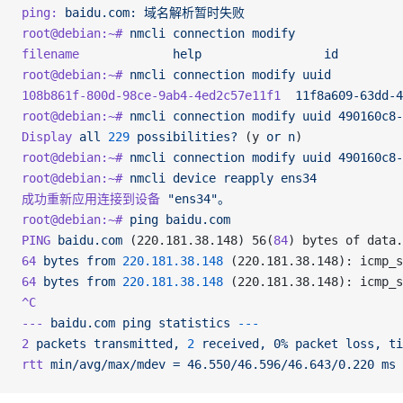
ping:
 baidu.com:
 域名解析暂时失败
root@debian:~#
 nmcli
 connection
 modify
filename
             help
                 id
         
root@debian:~#
 nmcli
 connection
 modify
 uuid
108b861f-800d-98ce-9ab4-4ed2c57e11f1
  11f8a609-63dd-4
root@debian:~#
 nmcli
 connection
 modify
 uuid
 490160c8-
Display
 all
 229
 possibilities?
 (y 
or
 n
)
root@debian:~#
 nmcli
 connection
 modify
 uuid
 490160c8-
root@debian:~#
 nmcli
 device
 reapply
 ens34
成功重新应用连接到设备
 "ens34"。
root@debian:~#
 ping
 baidu.com
PING
 baidu.com
 (220.181.38.148) 56(
84
) bytes of data.
64
 bytes
 from
 220.181.38.148
 (220.181.38.148): icmp_s
64
 bytes
 from
 220.181.38.148
 (220.181.38.148): icmp_s
^C
---
 baidu.com
 ping
 statistics
 ---
2
 packets
 transmitted,
 2
 received,
 0%
 packet
 loss,
 ti
rtt
 min/avg/max/mdev
 =
 46.550/46.596/46.643/0.220
 ms