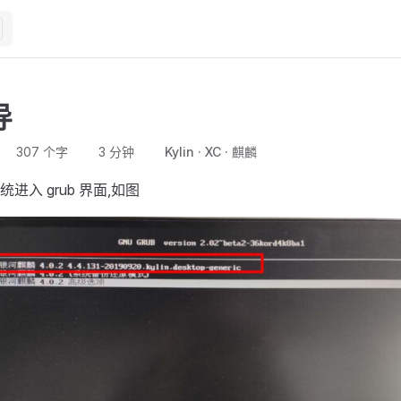
导
307 个字
3 分钟
Kylin
XC
麒麟
进入 grub 界面,如图