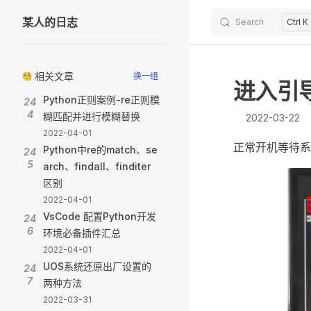
某人的日志
Search
Ctrl K
Skip to content
Sidebar Navigation
相关文章
换一组
进入引
Python正则案例-re正则模
24
4
糊匹配并进行模糊替换
2022-03-22
2022-04-01
正常开机等待系统
Python中re的match、se
24
5
arch、findall、finditer
区别
2022-04-01
VsCode 配置Python开发
24
6
环境必备插件汇总
2022-04-01
UOS系统还原出厂设置的
24
7
两种方法
2022-03-31