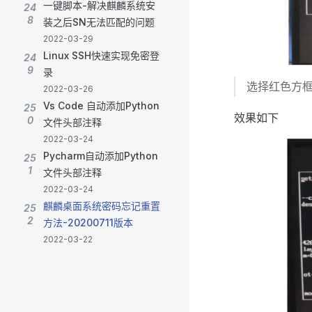
一键脚本-解决麒麟系统安
24
8
装之后SN无法匹配的问题
2022-03-29
Linux SSH快速实现免密登
24
9
录
选择红色方框
2022-03-26
Vs Code 自动添加Python
25
效果如下
0
文件头部注释
2022-03-24
Pycharm自动添加Python
25
1
文件头部注释
2022-03-24
麒麟桌面系统密码忘记重置
25
2
方法-20200711版本
2022-03-22