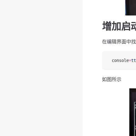
增加启
在编辑界面中
 console
=
tt
如图所示