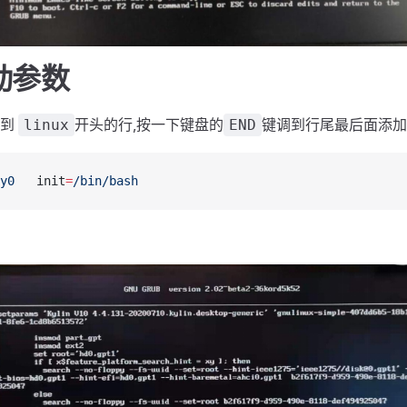
动参数
找到
开头的行,按一下键盘的
键调到行尾最后面添加
linux
END
y0
	init
=
/bin/bash