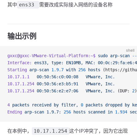
其中
需要改成实际接入网络的设备名称
ens33
输出示例
shell
gxxc@gxxc-VMware-Virtual-Platform:~$
 sudo
 arp-scan
 --
Interface:
 ens33,
 type:
 EN10MB,
 MAC:
 00:0c:29:fa:e6:4
Starting
 arp-scan
 1.9.7
 with
 256
 hosts
 (https://githu
10.17.1.1
	00:50:56:c0:00:08
	VMware,
 Inc.
10.17.1.254
	00:50:56:e3:b5:91
	VMware,
 Inc.
10.17.1.254
	00:50:56:e2:e7:06
	VMware,
 Inc.
 (DUP: 
2
)
4
 packets
 received
 by
 filter,
 0
 packets
 dropped
 by
 ke
Ending
 arp-scan
 1.9.7:
 256
 hosts
 scanned
 in
 1.934
 sec
在本例中，
这个IP冲突了，因为它出现
10.17.1.254