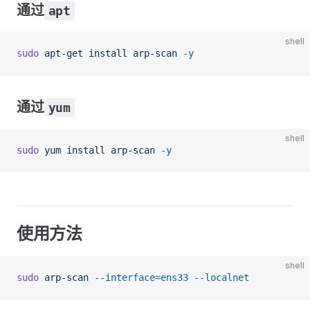
通过
apt
shell
sudo
 apt-get
 install
 arp-scan
 -y
通过
yum
shell
sudo
 yum
 install
 arp-scan
 -y
使用方法
shell
sudo
 arp-scan
 --interface=ens33
 --localnet