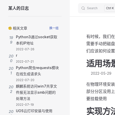
某人的日志
Search
Ctrl K
Skip to content
Sidebar Navigation
相关文章
换一组
有时候，我们在
Python3通过socket获取
19
9
本机IP地址
需要手动把磁盘
2022-07-26
们应该如何设置
r
20
0
适用场
2022-07-21
Python爬虫requests模块
20
1
2022-05-29
在线生成请求头
2022-07-20
在物理环境安装了W
麒麟系统访问win7共享文
20
部分分区没用上
2
件报无法显示smb问题的
要挂载使用
处理方法
2022-07-19
实现方
UOS云打印安装与使用
20