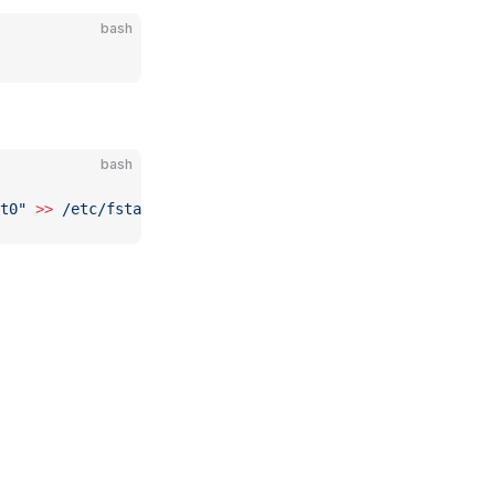
bash
bash
t0"
 >>
 /etc/fstab