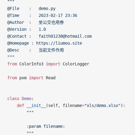
"""
@File    :   demo.py
@Time    :   2023-02-17 23:36
@Author  :   坐公交也用券
@Version :   1.0
@Contact :   faith01238@hotmail.com
@Homepage : https://liumou.site
@Desc    :   当前文件作用
"""
from
 ColorInfo3 
import
 ColorLogger
from
 pxm 
import
 Read
class
 Demo
:
	def
 __init__
(self, filename
=
"xls/demo.xlsx"
):
		"""
		:param filename:
		"""