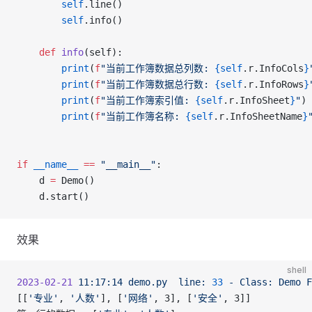
		self
.line()
		self
.info()
	def
 info
(self):
		print
(
f
"当前工作簿数据总列数: 
{self
.r.InfoCols
}
		print
(
f
"当前工作簿数据总行数: 
{self
.r.InfoRows
}
		print
(
f
"当前工作簿索引值: 
{self
.r.InfoSheet
}
"
)
		print
(
f
"当前工作簿名称: 
{self
.r.InfoSheetName
}
if
 __name__
 ==
 "__main__"
:
	d 
=
 Demo()
	d.start()
效果
shell
2023-02-21
 11:17:14
 demo.py
  line:
 33
 -
 Class:
 Demo
 F
[[
'专业'
, 
'人数'
], [
'网络'
, 3], [
'安全'
, 3]]