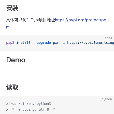
安装
具体可以访问Pypi项目地址
https://pypi.org/project/px
m
shell
pip3
 install
 --upgrade
 pxm
 -i
 https://pypi.tuna.tsing
Demo
读取
python
#!/usr/bin/env python3
# -*- encoding: utf-8 -*-