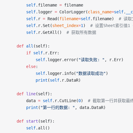
		self
.filename 
=
 filename
		self
.logger 
=
 ColorLogger(
class_name
=
self
.
__c
		self
.r 
=
 Read(
filename
=
self
.filename)  
# 读取
		self
.r.Set(
sheet_index
=
1
)  
# 设置Sheet索引值1
		self
.r.GetAll()  
# 获取所有数据
	def
 all
(self):
		if
 self
.r.Err:
			self
.logger.error(
"读取失败: "
, r.Err)
		else
:
			self
.logger.info(
"数据读取成功"
)
			print
(
self
.r.DataR)
	def
 line
(self):
		data 
=
 self
.r.CutLine(
0
)  
# 截取第一行并获取最
		print
(
"第一行的数据: "
, data.DataR)
	def
 start
(self):
		self
.all()